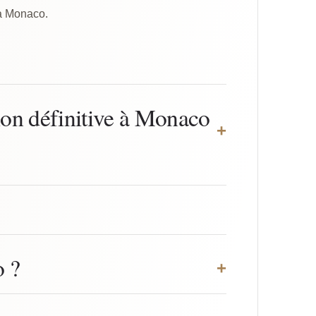
 à Monaco.
tion définitive à Monaco
+
o ?
+