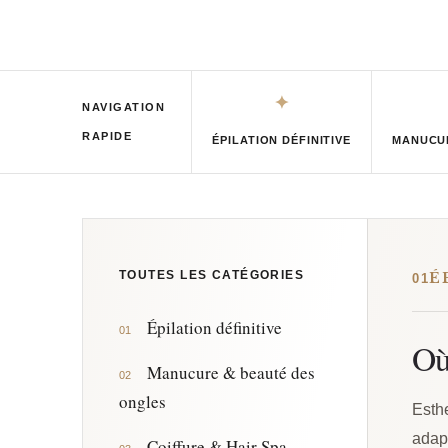
✦
NAVIGATION
RAPIDE
ÉPILATION DÉFINITIVE
MANUCUR
TOUTES LES CATÉGORIES
É
01
Épilation définitive
01
Où
Manucure & beauté des
02
ongles
Esthe
adapt
Coiffure & Hair Spa