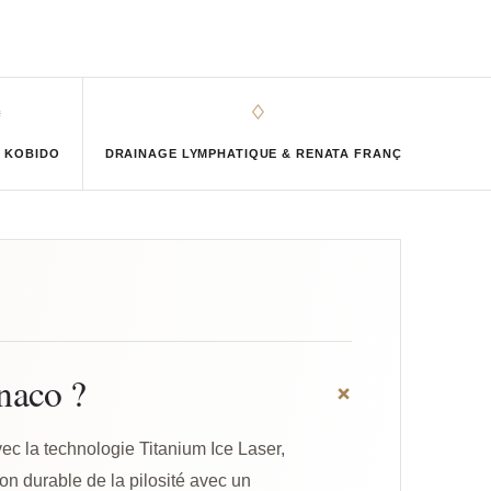
◌
♢
 KOBIDO
DRAINAGE LYMPHATIQUE & RENATA FRANÇA
MAD
onaco ?
+
ec la technologie Titanium Ice Laser,
on durable de la pilosité avec un