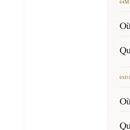
M
04
Où
Qu
D
05
Où
Qu