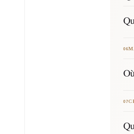
Qu
M
06
Où
C
07
Qu