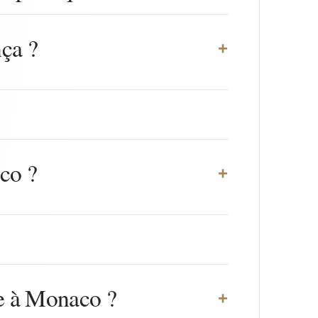
ça ?
+
co ?
+
ite à Monaco ?
+