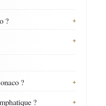
o ?
+
+
Monaco ?
+
lymphatique ?
+