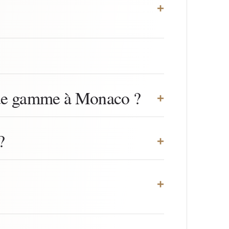
+
t de gamme à Monaco ?
+
?
+
+