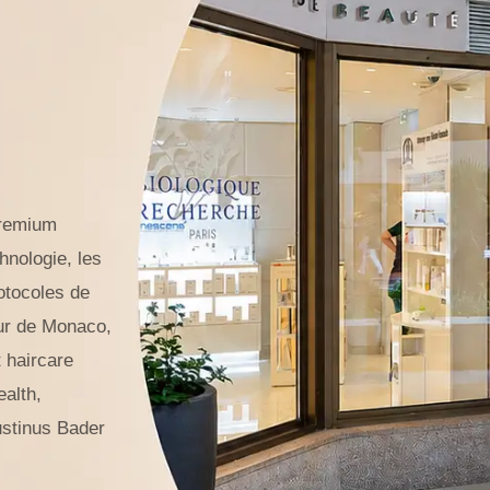
premium
hnologie, les
rotocoles de
œur de Monaco,
 haircare
alth,
ustinus Bader