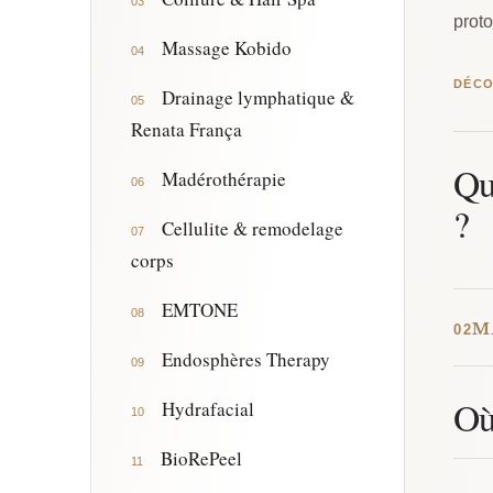
03
prot
Massage Kobido
04
DÉCO
Drainage lymphatique &
05
Renata França
Qu
Madérothérapie
06
?
Cellulite & remodelage
07
corps
EMTONE
08
M
02
Endosphères Therapy
09
Où
Hydrafacial
10
BioRePeel
11