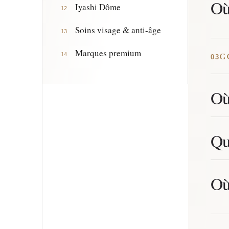
Où
Iyashi Dôme
12
Soins visage & anti-âge
13
Marques premium
14
C
03
Où
Qu
Où